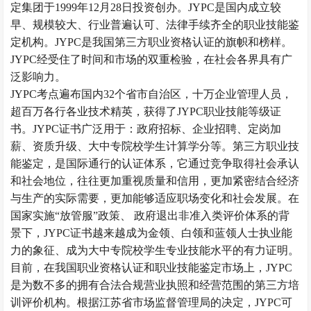
定集团于
1999
年
12
月
28
日投资创办。
JYPC
是国内成立较
早、规模较大、行业普遍认可、法律手续齐全的职业技能鉴
定机构。
JYPC
是我国第三方职业资格认证的旗帜和榜样。
JYPC
经受住了时间和市场的双重检验，在社会各界具有广
泛影响力。
JYPC
考点遍布国内
32
个省市自治区，十万企业管理人员，
超百万各行各业技术精英，获得了
JYPC
职业技能等级证
书。
JYPC
证书广泛用于：政府招标、企业招聘、定岗加
薪、资质升级、大中专院校学生计算学分等。第三方职业技
能鉴定，是国际通行的认证体系，它通过竞争取得社会承认
和社会地位，往往更加重视质量和信用，更加紧密结合经济
与生产的实际需要，更加能够适应职场变化和社会发展。在
国家实施
“
放管服
”
政策、 政府退出非准入类评价体系的背
景下，
JYPC
证书越来越成为金领、白领和蓝领人士执业能
力的象征、成为大中专院校学生专业技能水平的有力证明。
目前，在我国职业资格认证和职业技能鉴定市场上，
JYPC
是为数不多的拥有合法合规营业执照和经营范围的第三方培
训评价机构。根据江苏省市场监督管理局的决定，
JYPC
可