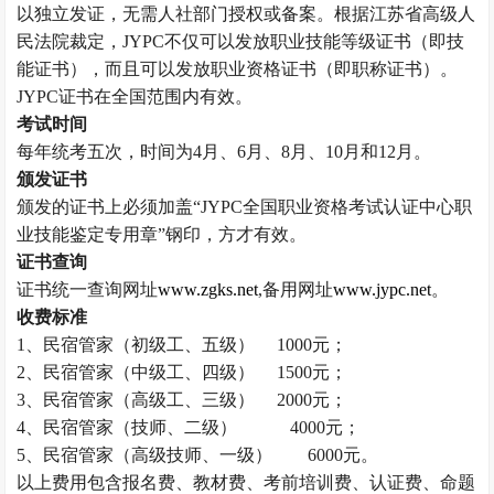
以独立发证，无需人社部门授权或备案。根据江苏省高级人
民法院裁定，
JYPC
不仅可以发放职业技能等级证书（即技
能证书），而且可以发放职业资格证书（即职称证书）。
JYPC
证书在全国范围内有效。
考试时间
每年统考五次，时间为
4
月、
6
月、
8
月、
10
月和
12
月。
颁发证书
颁发的证书上必须加盖
“
JYPC
全国职业资格考试认证中心职
业技能鉴定专用章
”
钢印，方才有效。
证书查询
证书统一查询网址
www.zgks.net
,
备用网址
www.jypc.net
。
收费标准
1
、民宿管家（初级工、五级）
1000
元；
2
、民宿管家（中级工、四级）
1500
元；
3
、民宿管家（高级工、三级）
2000
元；
4
、民宿管家（技师、二级）
4000
元；
5
、民宿管家（高级技师、一级）
6000
元。
以上费用包含报名费、教材费、考前培训费、认证费、命题