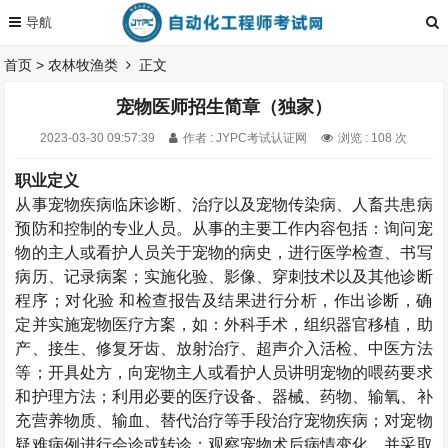
首页
>
农林牧渔类
正文
宠物医师招生简章（独家）
2023-03-30 09:57:39
作者 : JYPC考试认证网
浏览 : 108 次
职业定义
从事宠物疾病临床诊断、治疗以及宠物传染病、人畜共患病
预防和控制的专业人员。从事的主要工作内容包括：询问宠
物的主人或看护人员关于宠物的病史，进行医学检查、书写
病历、记录病案；实施化验、影像、穿刺技术以及其他诊断
程序；对化验 和检查报告及结果进行分析，作出诊断，确
定并实施宠物医疗方案，如：外科手术，组织器官移植，助
产、接生、修复牙齿、放射治疗、超声介入活检、中医方法
等；开具处方，向宠物主人或看护人员讲明宠物的喂药要求
和护理方法；利用必要的医疗设备、器械、药物、输氧、补
充营养物质、输血、替代治疗等手段治疗宠物疾病；对宠物
疑难病例进行会诊或转诊；观察宠物术后病情变化，并采取