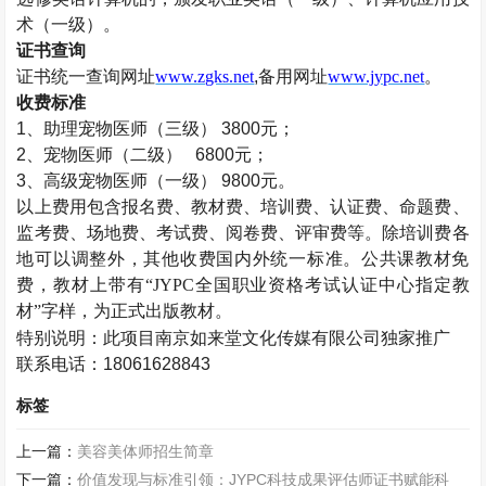
术（一级）。
证书查询
证书统一查询网址
www.zgks.net
,备用网址
www.jypc.net
。
收费标准
1、助理宠物医师（三级） 3800元；
2、宠物医师（二级） 6800元；
3、高级宠物医师（一级） 9800元。
以上费用包含报名费、教材费、培训费、认证费、命题费、
监考费、场地费、考试费、阅卷费、评审费等。除培训费各
地可以调整外，其他收费国内外统一标准。公共课教材免
费，教材上带有
“JYPC全国职业资格考试认证中心指定教
材”字样，为正式出版教材。
特别说明：
此项目
南京如来堂文化传媒有限公司独家推广
联系电话：
18061628843
标签
上一篇：
美容美体师招生简章
下一篇：
价值发现与标准引领：JYPC科技成果评估师证书赋能科