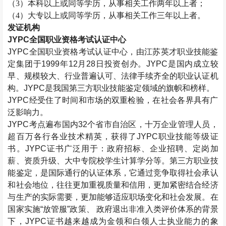
（
3）本科以上或同等学历，从事相关工作两年以上者；
（
4）大专以上或同等学历，从事相关工作三年以上者。
发证机构
JYPC全国职业资格考试认证中心
JYPC全国职业资格考试认证中心，由江苏英才职业技能鉴
定集团于1999年12月28日投资创办。JYPC是国内成立较
早、规模较大、行业普遍认可、法律手续齐全的职业认证机
构。JYPC是我国第三方职业技能鉴定领域的旗帜和榜样。
JYPC经受住了时间和市场的双重检验，在社会各界具有广
泛影响力。
JYPC考点遍布国内32个省市自治区，十万企业管理人员，
超百万各行各业技术精英，获得了JYPC职业技能等级证
书。JYPC证书广泛用于：政府招标、企业招聘、定岗加
薪、资质升级、大中专院校学生计算学分等。第三方职业技
能鉴定，是国际通行的认证体系，它通过竞争取得社会承认
和社会地位，往往更加重视质量和信用，更加紧密结合经济
与生产的实际需要，更加能够适应职场变化和社会发展。在
国家实施“放管服”政策、 政府退出非准入类评价体系的背景
下，JYPC证书越来越成为金领和白领人士执业能力的象