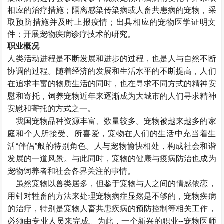
相应的治疗措施；隔离感染传染病或人畜共患病的宠物，采
取预防措施并及时上报疫情；出具相应的宠物医学证明文
件；开展宠物疾病诊疗技术的研究。
职业概况
人类活动进程是不断发展和进步的过程，也是人与自然不断
协调的过程。随着经济的发展和生活水平的不断提高，人们
在追求丰富的物质生活的同时，也在寻求不同方式的精神安
慰和寄托，饲养宠物近年来逐渐成为大城市的人们寻求精神
安慰和寄托的方式之一。
我国宠物品种资源丰富、数量较多。宠物被越来越多的家
庭和个人所接受、所喜爱，宠物在人们的生活中充当着生
活“伴侣”般的特别角色。人与宠物愉快相处，构成社会和谐
发展的一道风景。与此同时，宠物的健康与疫病防治也成为
宠物饲养者和社会各界关注的事情。
虽然宠物以兽类居多，但鉴于宠物与人之间的情感依恋，
用针对牲畜的方法来处理宠物病症显然是不够的，宠物疾病
的治疗，特别是宠物人畜共患疾病的预防控制等相关工作，
必须由专业人员来完成。为此，一个新兴的职业--宠物医师