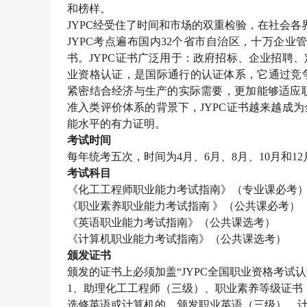
和榜样。
JYPC
经受住了时间和市场的双重检验，在社会各
JYPC
考点遍布国内
32
个省市自治区，十万企业
书。
JYPC
证书广泛用于：政府招标、企业招聘、
业资格认证，是国际通行的认证体系，它通过竞
紧密结合经济与生产的实际需要，更加能够适应职
准入类评价体系的背景下，
JYPC
证书越来越成为
能水平的有力证明。
考试时间
每年统考五次，时间为
4
月、
6
月、
8
月、
10
月和
12
考试科目
《化工工程师职业能力考试指南》（专业课必考
《职业素养职业能力考试指南 》（公共课必考）
《英语职业能力考试指南》（公共课选考）
《计算机职业能力考试指南》（公共课选考）
颁发证书
颁发的证书上必须加盖“
JYPC
全国职业资格考试认
1
、助理化工工程师（三级）、职业素养等级证书
选修英语或计算机的，颁发职业英语（三级）、